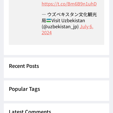
https://t.co/Bm6B9n1uhD
— ウズベキスタン文化観光
局
Visit Uzbekistan
(@uzbekistan_jp)
July 6,
2024
Recent Posts
Popular Tags
Latest Comments